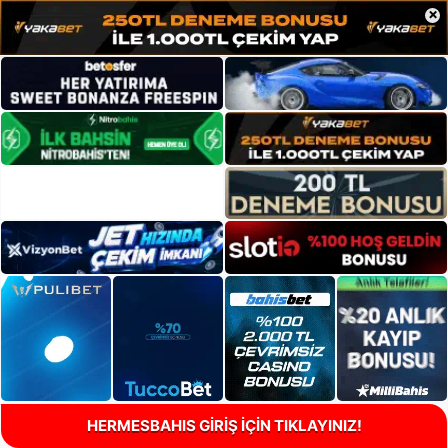
×
HERMESBAHIS GİRİŞ İÇİN TIKLAYINIZ!