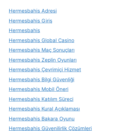
Hermesbahis Adresi
Hermesbahis Giriş
Hermesbahis
Hermesbahis Global Casino
Hermesbahis Maç Sonuçları
Hermesbahis Zeplin Oyunları
Hermesbahis Çevrimiçi Hizmet
Hermesbahis Bilgi Güvenliği
Hermesbahis Mobil Öneri
Hermesbahis Katılım Süreci
Hermesbahis Kural Açıklaması
Hermesbahis Bakara Oyunu
Hermesbahis Güvenilirlik Çözümleri