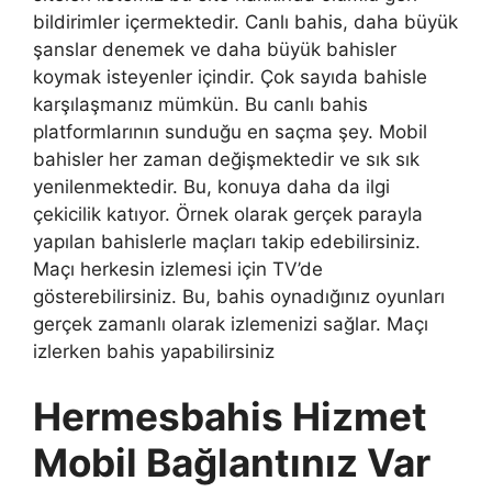
bildirimler içermektedir. Canlı bahis, daha büyük
şanslar denemek ve daha büyük bahisler
koymak isteyenler içindir. Çok sayıda bahisle
karşılaşmanız mümkün. Bu canlı bahis
platformlarının sunduğu en saçma şey. Mobil
bahisler her zaman değişmektedir ve sık sık
yenilenmektedir. Bu, konuya daha da ilgi
çekicilik katıyor. Örnek olarak gerçek parayla
yapılan bahislerle maçları takip edebilirsiniz.
Maçı herkesin izlemesi için TV’de
gösterebilirsiniz. Bu, bahis oynadığınız oyunları
gerçek zamanlı olarak izlemenizi sağlar. Maçı
izlerken bahis yapabilirsiniz
Hermesbahis Hizmet
Mobil Bağlantınız Var