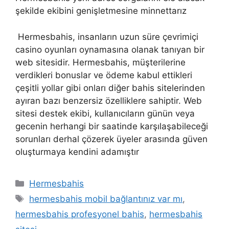
şekilde ekibini genişletmesine minnettarız
Hermesbahis, insanların uzun süre çevrimiçi
casino oyunları oynamasına olanak tanıyan bir
web sitesidir. Hermesbahis, müşterilerine
verdikleri bonuslar ve ödeme kabul ettikleri
çeşitli yollar gibi onları diğer bahis sitelerinden
ayıran bazı benzersiz özelliklere sahiptir. Web
sitesi destek ekibi, kullanıcıların günün veya
gecenin herhangi bir saatinde karşılaşabileceği
sorunları derhal çözerek üyeler arasında güven
oluşturmaya kendini adamıştır
Kategoriler
Hermesbahis
Etiketler
hermesbahis mobil bağlantınız var mı
,
hermesbahis profesyonel bahis
,
hermesbahis