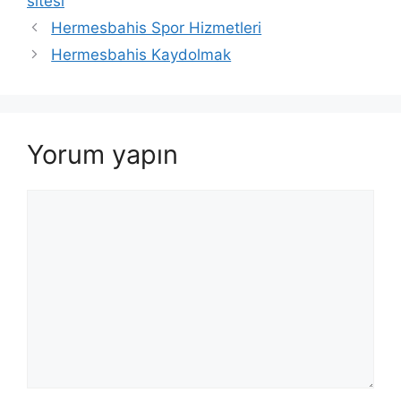
sitesi
Hermesbahis Spor Hizmetleri
Hermesbahis Kaydolmak
Yorum yapın
Yorum