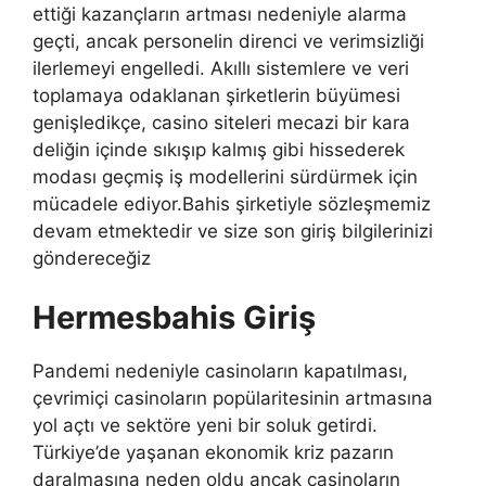
ettiği kazançların artması nedeniyle alarma
geçti, ancak personelin direnci ve verimsizliği
ilerlemeyi engelledi. Akıllı sistemlere ve veri
toplamaya odaklanan şirketlerin büyümesi
genişledikçe, casino siteleri mecazi bir kara
deliğin içinde sıkışıp kalmış gibi hissederek
modası geçmiş iş modellerini sürdürmek için
mücadele ediyor.Bahis şirketiyle sözleşmemiz
devam etmektedir ve size son giriş bilgilerinizi
göndereceğiz
Hermesbahis Giriş
Pandemi nedeniyle casinoların kapatılması,
çevrimiçi casinoların popülaritesinin artmasına
yol açtı ve sektöre yeni bir soluk getirdi.
Türkiye’de yaşanan ekonomik kriz pazarın
daralmasına neden oldu ancak casinoların