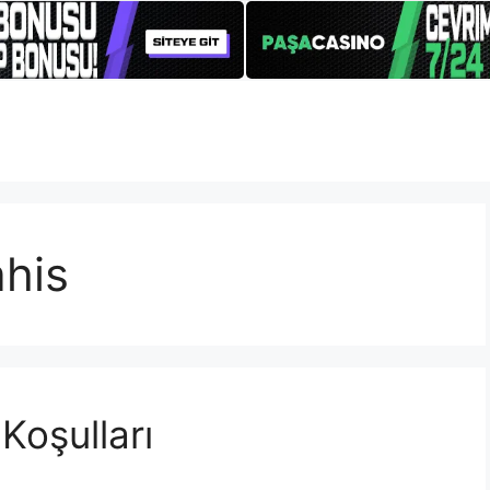
his
oşulları