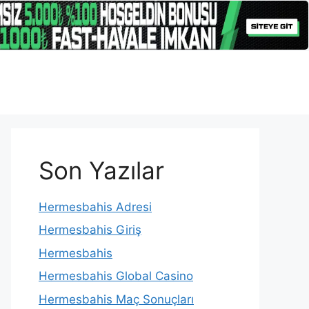
Son Yazılar
Hermesbahis Adresi
Hermesbahis Giriş
Hermesbahis
Hermesbahis Global Casino
Hermesbahis Maç Sonuçları