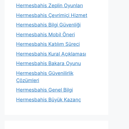
Hermesbahis Zeplin Oyunları
Hermesbahis Çevrimiçi Hizmet
Hermesbahis Bilgi Güvenliği
Hermesbahis Mobil Öneri
Hermesbahis Katılım Süreci
Hermesbahis Kural Açıklaması
Hermesbahis Bakara Oyunu
Hermesbahis Güvenilirlik
Çözümleri
Hermesbahis Genel Bilgi
Hermesbahis Büyük Kazanç