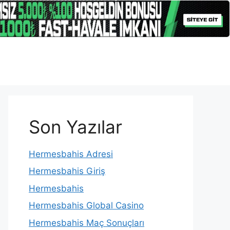
Son Yazılar
Hermesbahis Adresi
Hermesbahis Giriş
Hermesbahis
Hermesbahis Global Casino
Hermesbahis Maç Sonuçları