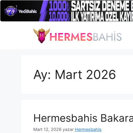
İçeriğe
atla
Ay:
Mart 2026
Hermesbahis Bakar
Mart 12, 2026
yazar
Hermesbahis