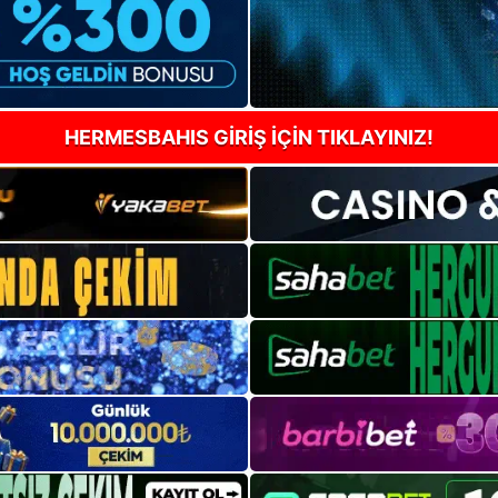
HERMESBAHIS GİRİŞ İÇİN TIKLAYINIZ!