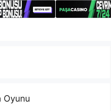
a Oyunu