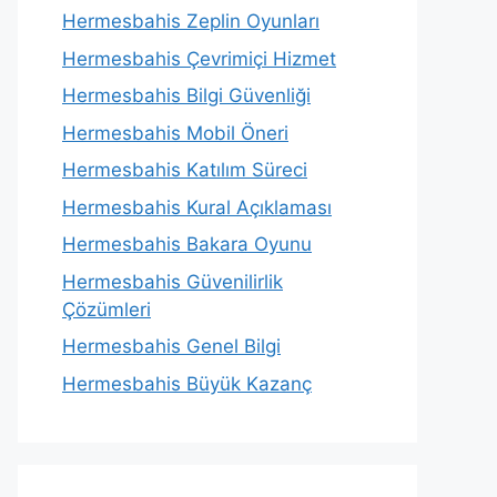
Hermesbahis Zeplin Oyunları
Hermesbahis Çevrimiçi Hizmet
Hermesbahis Bilgi Güvenliği
Hermesbahis Mobil Öneri
Hermesbahis Katılım Süreci
Hermesbahis Kural Açıklaması
Hermesbahis Bakara Oyunu
Hermesbahis Güvenilirlik
Çözümleri
Hermesbahis Genel Bilgi
Hermesbahis Büyük Kazanç