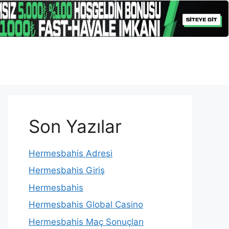
Son Yazılar
Hermesbahis Adresi
Hermesbahis Giriş
Hermesbahis
Hermesbahis Global Casino
Hermesbahis Maç Sonuçları