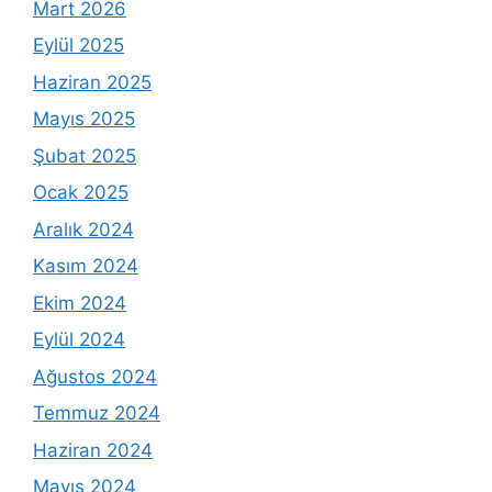
Mart 2026
Eylül 2025
Haziran 2025
Mayıs 2025
Şubat 2025
Ocak 2025
Aralık 2024
Kasım 2024
Ekim 2024
Eylül 2024
Ağustos 2024
Temmuz 2024
Haziran 2024
Mayıs 2024