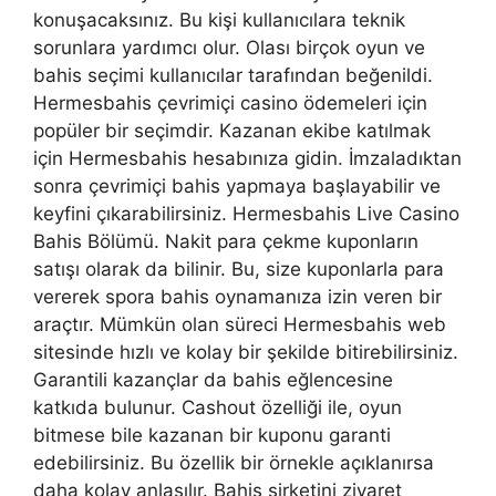
konuşacaksınız. Bu kişi kullanıcılara teknik
sorunlara yardımcı olur. Olası birçok oyun ve
bahis seçimi kullanıcılar tarafından beğenildi.
Hermesbahis çevrimiçi casino ödemeleri için
popüler bir seçimdir. Kazanan ekibe katılmak
için Hermesbahis hesabınıza gidin. İmzaladıktan
sonra çevrimiçi bahis yapmaya başlayabilir ve
keyfini çıkarabilirsiniz. Hermesbahis Live Casino
Bahis Bölümü. Nakit para çekme kuponların
satışı olarak da bilinir. Bu, size kuponlarla para
vererek spora bahis oynamanıza izin veren bir
araçtır. Mümkün olan süreci Hermesbahis web
sitesinde hızlı ve kolay bir şekilde bitirebilirsiniz.
Garantili kazançlar da bahis eğlencesine
katkıda bulunur. Cashout özelliği ile, oyun
bitmese bile kazanan bir kuponu garanti
edebilirsiniz. Bu özellik bir örnekle açıklanırsa
daha kolay anlaşılır. Bahis şirketini ziyaret