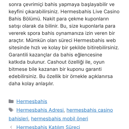
sonra çevrimiçi bahis yapmaya başlayabilir ve
keyfini çıkarabilirsiniz. Hermesbahis Live Casino
Bahis Bölümü. Nakit para çekme kuponların
satışı olarak da bilinir. Bu, size kuponlarla para
vererek spora bahis oynamanıza izin veren bir
araçtır. Mümkün olan süreci Hermesbahis web
sitesinde hızlı ve kolay bir şekilde bitirebilirsiniz.
Garantili kazançlar da bahis eğlencesine
katkıda bulunur. Cashout özelliği ile, oyun
bitmese bile kazanan bir kuponu garanti
edebilirsiniz. Bu özellik bir örnekle açıklanırsa
daha kolay anlaşılır.
Kategoriler
Hermesbahis
Etiketler
Hermesbahis Adresi
,
hermesbahis casino
bahisleri
,
hermesbahis mobil öneri
Hermesbahis Katılım Süreci