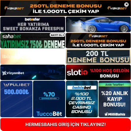
×
HERMESBAHIS GİRİŞ İÇİN TIKLAYINIZ!