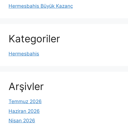
Hermesbahis Büyük Kazanç
Kategoriler
Hermesbahis
Arşivler
Temmuz 2026
Haziran 2026
Nisan 2026