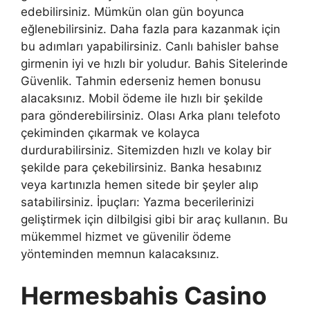
edebilirsiniz. Mümkün olan gün boyunca
eğlenebilirsiniz. Daha fazla para kazanmak için
bu adımları yapabilirsiniz. Canlı bahisler bahse
girmenin iyi ve hızlı bir yoludur. Bahis Sitelerinde
Güvenlik. Tahmin ederseniz hemen bonusu
alacaksınız. Mobil ödeme ile hızlı bir şekilde
para gönderebilirsiniz. Olası Arka planı telefoto
çekiminden çıkarmak ve kolayca
durdurabilirsiniz. Sitemizden hızlı ve kolay bir
şekilde para çekebilirsiniz. Banka hesabınız
veya kartınızla hemen sitede bir şeyler alıp
satabilirsiniz. İpuçları: Yazma becerilerinizi
geliştirmek için dilbilgisi gibi bir araç kullanın. Bu
mükemmel hizmet ve güvenilir ödeme
yönteminden memnun kalacaksınız.
Hermesbahis Casino