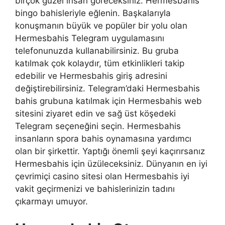
birçok güzel insan göreceksiniz. Hermesbahis
bingo bahisleriyle eğlenin. Başkalarıyla
konuşmanın büyük ve popüler bir yolu olan
Hermesbahis Telegram uygulamasını
telefonunuzda kullanabilirsiniz. Bu gruba
katılmak çok kolaydır, tüm etkinlikleri takip
edebilir ve Hermesbahis giriş adresini
değiştirebilirsiniz. Telegram’daki Hermesbahis
bahis grubuna katılmak için Hermesbahis web
sitesini ziyaret edin ve sağ üst köşedeki
Telegram seçeneğini seçin. Hermesbahis
insanların spora bahis oynamasına yardımcı
olan bir şirkettir. Yaptığı önemli şeyi kaçırırsanız
Hermesbahis için üzüleceksiniz. Dünyanın en iyi
çevrimiçi casino sitesi olan Hermesbahis iyi
vakit geçirmenizi ve bahislerinizin tadını
çıkarmayı umuyor.