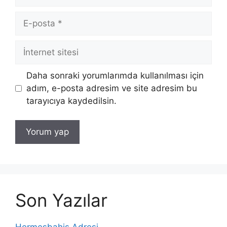
E-
posta
İnternet
sitesi
Daha sonraki yorumlarımda kullanılması için
adım, e-posta adresim ve site adresim bu
tarayıcıya kaydedilsin.
Son Yazılar