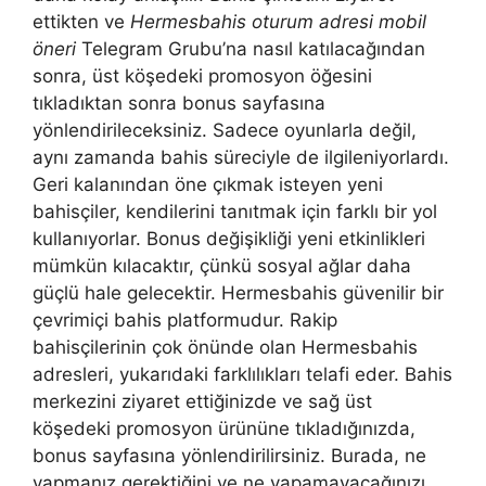
ettikten ve
Hermesbahis oturum adresi mobil
öneri
Telegram Grubu’na nasıl katılacağından
sonra, üst köşedeki promosyon öğesini
tıkladıktan sonra bonus sayfasına
yönlendirileceksiniz. Sadece oyunlarla değil,
aynı zamanda bahis süreciyle de ilgileniyorlardı.
Geri kalanından öne çıkmak isteyen yeni
bahisçiler, kendilerini tanıtmak için farklı bir yol
kullanıyorlar. Bonus değişikliği yeni etkinlikleri
mümkün kılacaktır, çünkü sosyal ağlar daha
güçlü hale gelecektir. Hermesbahis güvenilir bir
çevrimiçi bahis platformudur. Rakip
bahisçilerinin çok önünde olan Hermesbahis
adresleri, yukarıdaki farklılıkları telafi eder. Bahis
merkezini ziyaret ettiğinizde ve sağ üst
köşedeki promosyon ürününe tıkladığınızda,
bonus sayfasına yönlendirilirsiniz. Burada, ne
yapmanız gerektiğini ve ne yapamayacağınızı