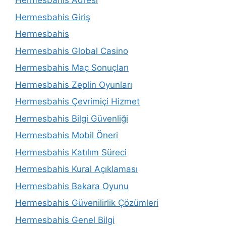
Hermesbahis Adresi
Hermesbahis Giriş
Hermesbahis
Hermesbahis Global Casino
Hermesbahis Maç Sonuçları
Hermesbahis Zeplin Oyunları
Hermesbahis Çevrimiçi Hizmet
Hermesbahis Bilgi Güvenliği
Hermesbahis Mobil Öneri
Hermesbahis Katılım Süreci
Hermesbahis Kural Açıklaması
Hermesbahis Bakara Oyunu
Hermesbahis Güvenilirlik Çözümleri
Hermesbahis Genel Bilgi