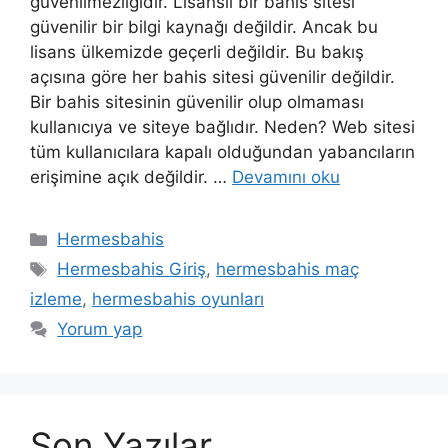
güvenilmezliğidir. Lisanslı bir bahis sitesi
güvenilir bir bilgi kaynağı değildir. Ancak bu
lisans ülkemizde geçerli değildir. Bu bakış
açısına göre her bahis sitesi güvenilir değildir.
Bir bahis sitesinin güvenilir olup olmaması
kullanıcıya ve siteye bağlıdır. Neden? Web sitesi
tüm kullanıcılara kapalı olduğundan yabancıların
erişimine açık değildir. …
Devamını oku
Kategoriler
Hermesbahis
Etiketler
Hermesbahis Giriş
,
hermesbahis maç
izleme
,
hermesbahis oyunları
Yorum yap
Son Yazılar