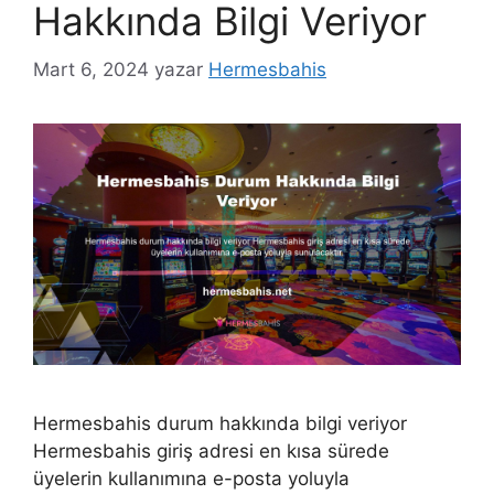
Hakkında Bilgi Veriyor
Mart 6, 2024
yazar
Hermesbahis
Hermesbahis durum hakkında bilgi veriyor
Hermesbahis giriş adresi en kısa sürede
üyelerin kullanımına e-posta yoluyla