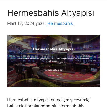
Hermesbahis Altyapısı
Mart 13, 2024
yazar
Hermesbahis
Hermesbahis altyapısı en gelişmiş çevrimiçi
bahis platformlarından biri Hermesbahis