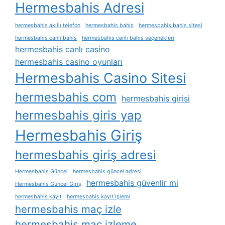
Hermesbahis Adresi
hermesbahis akıllı telefon
hermesbahis bahis
hermesbahis bahis sitesi
hermesbahis canlı bahis
hermesbahis canlı bahis seçenekleri
hermesbahis canlı casino
hermesbahis casino oyunları
Hermesbahis Casino Sitesi
hermesbahis com
hermesbahis girisi
hermesbahis giris yap
Hermesbahis Giriş
hermesbahis giriş adresi
Hermesbahis Güncel
hermesbahis güncel adresi
hermesbahis güvenlir mi
Hermesbahis Güncel Giriş
hermesbahis kayit
hermesbahis kayıt i̇şlemi
hermesbahis maç izle
hermesbahis maç izleme