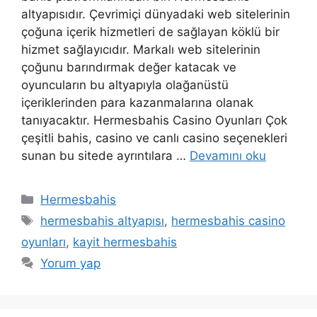
altyapısıdır. Çevrimiçi dünyadaki web sitelerinin
çoğuna içerik hizmetleri de sağlayan köklü bir
hizmet sağlayıcıdır. Markalı web sitelerinin
çoğunu barındırmak değer katacak ve
oyuncuların bu altyapıyla olağanüstü
içeriklerinden para kazanmalarına olanak
tanıyacaktır. Hermesbahis Casino Oyunları Çok
çeşitli bahis, casino ve canlı casino seçenekleri
sunan bu sitede ayrıntılara …
Devamını oku
Kategoriler
Hermesbahis
Etiketler
hermesbahis altyapısı
,
hermesbahis casino
oyunları
,
kayit hermesbahis
Yorum yap