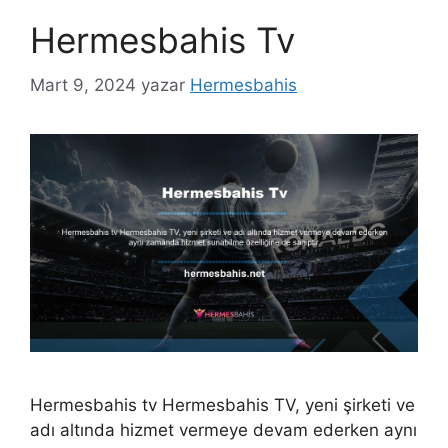
Hermesbahis Tv
Mart 9, 2024
yazar
Hermesbahis
Hermesbahis tv Hermesbahis TV, yeni şirketi ve
adı altında hizmet vermeye devam ederken aynı