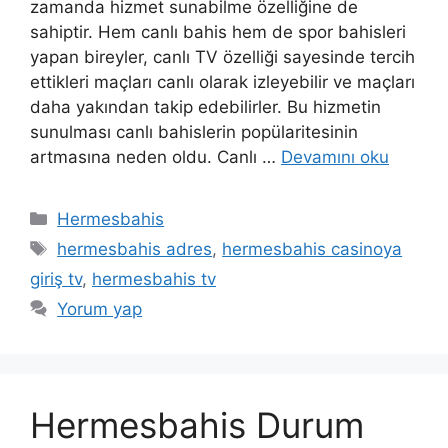
zamanda hizmet sunabilme özelliğine de
sahiptir. Hem canlı bahis hem de spor bahisleri
yapan bireyler, canlı TV özelliği sayesinde tercih
ettikleri maçları canlı olarak izleyebilir ve maçları
daha yakından takip edebilirler. Bu hizmetin
sunulması canlı bahislerin popülaritesinin
artmasına neden oldu. Canlı …
Devamını oku
Kategoriler
Hermesbahis
Etiketler
hermesbahis adres
,
hermesbahis casinoya
giriş tv
,
hermesbahis tv
Yorum yap
Hermesbahis Durum