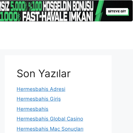
Son Yazılar
Hermesbahis Adresi
Hermesbahis Giriş
Hermesbahis
Hermesbahis Global Casino
Hermesbahis Maç Sonuçları