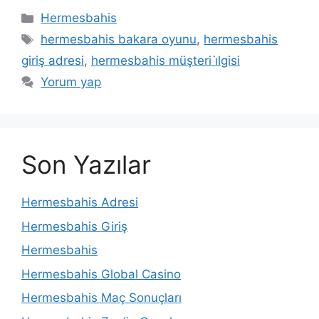
Kategoriler
Hermesbahis
Etiketler
hermesbahis bakara oyunu
,
hermesbahis
giriş adresi
,
hermesbahis müşteri i̇lgisi
Yorum yap
Son Yazılar
Hermesbahis Adresi
Hermesbahis Giriş
Hermesbahis
Hermesbahis Global Casino
Hermesbahis Maç Sonuçları