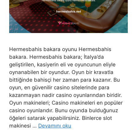
Hermesbahis bakara oyunu Hermesbahis
bakara. Hermesbahis bakara; İtalya’da
geliştirilen, kasiyerin eli ve oyuncunun eliyle
oynanabilen bir oyundur. Oyun bir kravatla
bittiğinde bahisçi her zaman para kazanır. Bu
oyun, en güvenilir casino sitelerinde para
kazanmayan nadir casino oyunlarından biridir.
Oyun makineleri; Casino makineleri en popüler
casino oyunlarıdır. Bunu oyunda bulduğunuz
öğeleri satarak yapabilirsiniz. Binlerce slot
makinesi …
Devamını oku