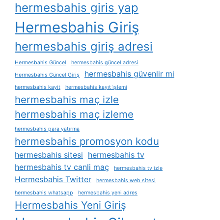
hermesbahis giris yap
Hermesbahis Giriş
hermesbahis giriş adresi
Hermesbahis Güncel
hermesbahis güncel adresi
hermesbahis güvenlir mi
Hermesbahis Güncel Giriş
hermesbahis kayit
hermesbahis kayıt i̇şlemi
hermesbahis maç izle
hermesbahis maç izleme
hermesbahis para yatırma
hermesbahis promosyon kodu
hermesbahis sitesi
hermesbahis tv
hermesbahis tv canli maç
hermesbahis tv izle
Hermesbahis Twitter
hermesbahis web sitesi
hermesbahis whatsapp
hermesbahis yeni adres
Hermesbahis Yeni Giriş