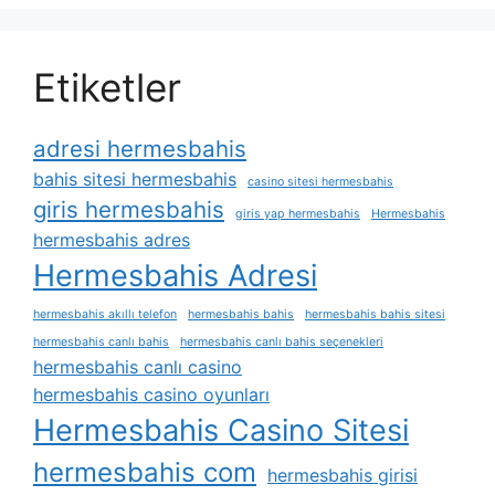
Etiketler
adresi hermesbahis
bahis sitesi hermesbahis
casino sitesi hermesbahis
giris hermesbahis
giris yap hermesbahis
Hermesbahis
hermesbahis adres
Hermesbahis Adresi
hermesbahis akıllı telefon
hermesbahis bahis
hermesbahis bahis sitesi
hermesbahis canlı bahis
hermesbahis canlı bahis seçenekleri
hermesbahis canlı casino
hermesbahis casino oyunları
Hermesbahis Casino Sitesi
hermesbahis com
hermesbahis girisi