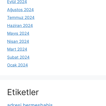
Eylül 2024
Ağustos 2024
Temmuz 2024
Haziran 2024
Mayıs 2024
Nisan 2024
Mart 2024
Şubat 2024
Ocak 2024
Etiketler
adresi hermesbahis