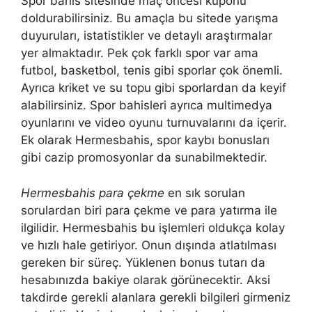
Spor bahis sitesinde maç öncesi kuponu
doldurabilirsiniz. Bu amaçla bu sitede yarışma
duyuruları, istatistikler ve detaylı araştırmalar
yer almaktadır. Pek çok farklı spor var ama
futbol, basketbol, tenis gibi sporlar çok önemli.
Ayrıca kriket ve su topu gibi sporlardan da keyif
alabilirsiniz. Spor bahisleri ayrıca multimedya
oyunlarını ve video oyunu turnuvalarını da içerir.
Ek olarak Hermesbahis, spor kaybı bonusları
gibi cazip promosyonlar da sunabilmektedir.
Hermesbahis para çekme
en sık sorulan
sorulardan biri para çekme ve para yatırma ile
ilgilidir. Hermesbahis bu işlemleri oldukça kolay
ve hızlı hale getiriyor. Onun dışında atlatılması
gereken bir süreç. Yüklenen bonus tutarı da
hesabınızda bakiye olarak görünecektir. Aksi
takdirde gerekli alanlara gerekli bilgileri girmeniz