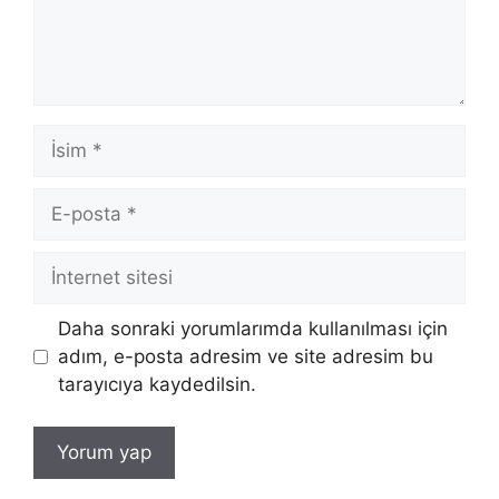
İsim
E-
posta
İnternet
sitesi
Daha sonraki yorumlarımda kullanılması için
adım, e-posta adresim ve site adresim bu
tarayıcıya kaydedilsin.