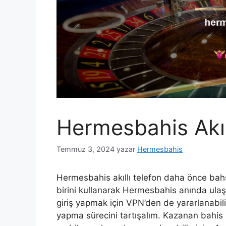
Hermesbahis Akıl
Temmuz 3, 2024
yazar
Hermesbahis
Hermesbahis akıllı telefon daha önce bahs
birini kullanarak Hermesbahis anında ulaş
giriş yapmak için VPN’den de yararlanabil
yapma sürecini tartışalım. Kazanan bahis s