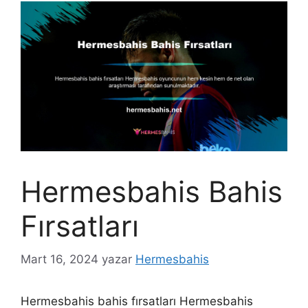
Hermesbahis Bahis
Fırsatları
Mart 16, 2024
yazar
Hermesbahis
Hermesbahis bahis fırsatları Hermesbahis