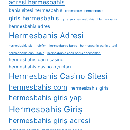
adresi hermesbahis
bahis sitesi hermesbahis
casino sitesi hermesbahis
giris hermesbahis
giris yap hermesbahis
Hermesbahis
hermesbahis adres
Hermesbahis Adresi
hermesbahis akıllı telefon
hermesbahis bahis
hermesbahis bahis sitesi
hermesbahis canlı bahis
hermesbahis canlı bahis seçenekleri
hermesbahis canlı casino
hermesbahis casino oyunları
Hermesbahis Casino Sitesi
hermesbahis com
hermesbahis girisi
hermesbahis giris yap
Hermesbahis Giriş
hermesbahis giriş adresi