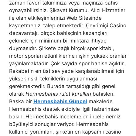
zaman favori takımınıza veya maçınıza bahis
oynayabilirsiniz. Şikayet Kurumu, Alıcı Hizmetleri
ile olan etkileşimlerinizi Web Sitesinde
kaydetmenizi talep etmektedir. Çevrimiçi Casino
dezavantajı, birçok bahisçinin kazançları
çekmek için minimum bir miktara ihtiyaç
duymasıdır. Şirkete bağlı birçok spor kitabı,
motor sporları etkinliklerine ilişkin yüksek oranlar
yayınlamaktadır. Çok sayıda spor bahise açıktır.
Rekabetin en üst seviyede karşılanabilmesi için
yüksek riskli tekniklerin uygulanması
gerekmektedir. Burada tartışıldığı gibi genel
olarak
Hermesbahis rulet kuralları
bahisleri.
Başka bir
Hermesbahis Güncel
makalede
Hermesbahis destek ekibiyle ilgili haberimize
bakın. Hermesbahis incelemeleri incelememiz
büyüleyici sonuçlar veriyor. Hermesbahis
kullanıcı yorumları, şirketin en kapsamlı casino