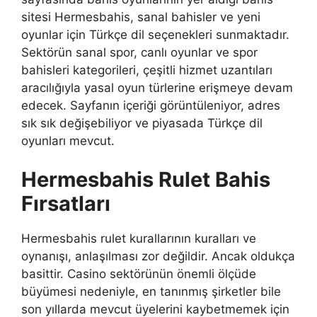
sitesi Hermesbahis, sanal bahisler ve yeni
oyunlar için Türkçe dil seçenekleri sunmaktadır.
Sektörün sanal spor, canlı oyunlar ve spor
bahisleri kategorileri, çeşitli hizmet uzantıları
aracılığıyla yasal oyun türlerine erişmeye devam
edecek. Sayfanın içeriği görüntüleniyor, adres
sık sık değişebiliyor ve piyasada Türkçe dil
oyunları mevcut.
Hermesbahis Rulet Bahis
Fırsatları
Hermesbahis rulet kurallarının kuralları ve
oynanışı, anlaşılması zor değildir. Ancak oldukça
basittir. Casino sektörünün önemli ölçüde
büyümesi nedeniyle, en tanınmış şirketler bile
son yıllarda mevcut üyelerini kaybetmemek için