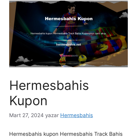
Hermesbahis
Kupon
Mart 27, 2024
yazar
Hermesbahis
Hermesbahis kupon Hermesbahis Track Bahis