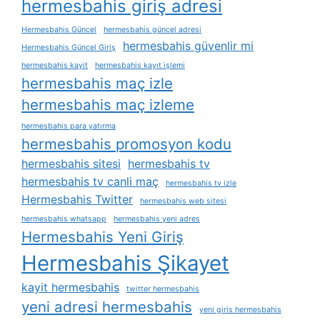
hermesbahis giriş adresi
Hermesbahis Güncel
hermesbahis güncel adresi
hermesbahis güvenlir mi
Hermesbahis Güncel Giriş
hermesbahis kayit
hermesbahis kayıt i̇şlemi
hermesbahis maç izle
hermesbahis maç izleme
hermesbahis para yatırma
hermesbahis promosyon kodu
hermesbahis sitesi
hermesbahis tv
hermesbahis tv canli maç
hermesbahis tv izle
Hermesbahis Twitter
hermesbahis web sitesi
hermesbahis whatsapp
hermesbahis yeni adres
Hermesbahis Yeni Giriş
Hermesbahis Şikayet
kayit hermesbahis
twitter hermesbahis
yeni adresi hermesbahis
yeni giris hermesbahis