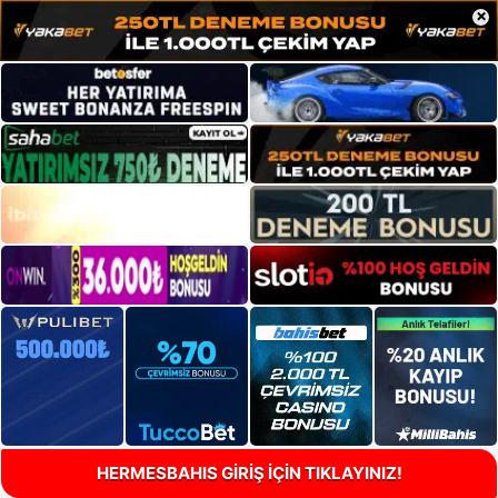
×
HERMESBAHIS GİRİŞ İÇİN TIKLAYINIZ!