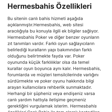
Hermesbahis Özellikleri
Bu sitenin canlı bahis hizmeti aşağıda
açıklanmıştır.Hermesbahis, web sitesi
aracılığıyla bu konuyla ilgili ek bilgiler sağlıyor.
Hermesbahis Poker ve diğer benzer oyunların
zıt tanımları vardır. Farklı oyun sağlayıcıların
belirlediği kuralların yapı bakımından farklı
olduğunu belirtmekte fayda var. Poker
oyununda küçük farklılıklar olsa da temel
kurallar oyun boyunca aynı kalır. Hermesbahis,
forumlarda ve müşteri temsilcilerinde varlığını
sürdürmekte ve poker oyunu hakkında bilgi
arayan kullanıcılara rehberlik sunmaktadır.
Herhangi bir şüpheniz veya endişeniz varsa
canlı yardım hattıyla iletişime geçmeniz
gerektiğini vurgulamak isterim.
Hermesbahis