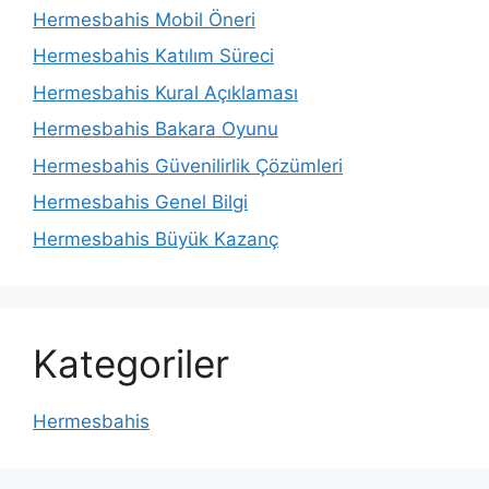
Hermesbahis Mobil Öneri
Hermesbahis Katılım Süreci
Hermesbahis Kural Açıklaması
Hermesbahis Bakara Oyunu
Hermesbahis Güvenilirlik Çözümleri
Hermesbahis Genel Bilgi
Hermesbahis Büyük Kazanç
Kategoriler
Hermesbahis