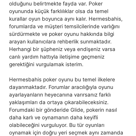
olduğunu belirtmekte fayda var. Poker
oyununda küçük farklılıklar olsa da temel
kurallar oyun boyunca aynı kalır. Hermesbahis,
forumlarda ve müşteri temsilcilerinde varlığını
sürdürmekte ve poker oyunu hakkında bilgi
arayan kullanıcılara rehberlik sunmaktadır.
Herhangi bir şüpheniz veya endişeniz varsa
canlı yardım hattıyla iletişime geçmeniz
gerektiğini vurgulamak isterim.
Hermesbahis poker oyunu bu temel ilkelere
dayanmaktadır. Forumlar aracılığıyla oyunu
ayarlayanların heyecanına varırsanız farklı
yaklaşımları da ortaya çıkarabileceksiniz.
Forumdaki bir gönderide Glide, pokerin nasıl
daha karlı ve oynamanın daha keyifli
olabileceğini vurguluyor. Bu tür oyunları
oynamak için doğru yeri seçmek aynı zamanda