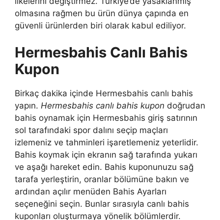
ilkelerini değiştirmez. Türkiye’de yasaklanmış
olmasına rağmen bu ürün dünya çapında en
güvenli ürünlerden biri olarak kabul ediliyor.
Hermesbahis Canlı Bahis
Kupon
Birkaç dakika içinde Hermesbahis canlı bahis
yapın.
Hermesbahis canlı bahis kupon
doğrudan
bahis oynamak için Hermesbahis giriş satırının
sol tarafındaki spor dalını seçip maçları
izlemeniz ve tahminleri işaretlemeniz yeterlidir.
Bahis koymak için ekranın sağ tarafında yukarı
ve aşağı hareket edin. Bahis kuponunuzu sağ
tarafa yerleştirin, oranlar bölümüne bakın ve
ardından açılır menüden Bahis Ayarları
seçeneğini seçin. Bunlar sırasıyla canlı bahis
kuponları oluşturmaya yönelik bölümlerdir.