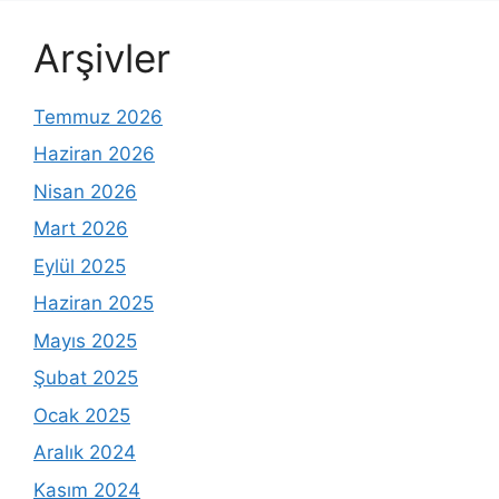
Arşivler
Temmuz 2026
Haziran 2026
Nisan 2026
Mart 2026
Eylül 2025
Haziran 2025
Mayıs 2025
Şubat 2025
Ocak 2025
Aralık 2024
Kasım 2024