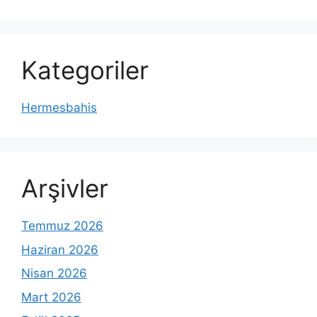
Kategoriler
Hermesbahis
Arşivler
Temmuz 2026
Haziran 2026
Nisan 2026
Mart 2026