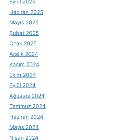
Eylül 2025
Haziran 2025
Mayıs 2025
Şubat 2025
Ocak 2025
Aralık 2024
Kasım 2024
Ekim 2024
Eylül 2024
Ağustos 2024
Temmuz 2024
Haziran 2024
Mayıs 2024
Nisan 2024