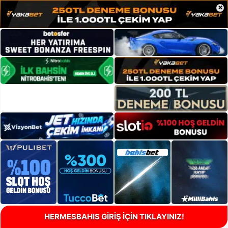
×
HERMESBAHIS GİRİŞ İÇİN TIKLAYINIZ!