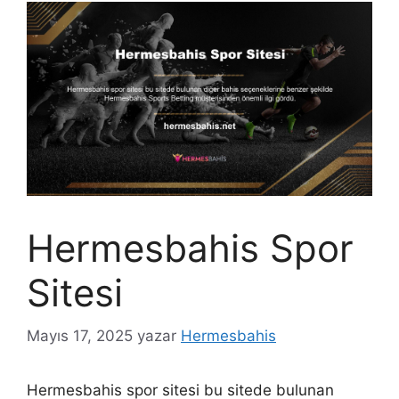
Hermesbahis Spor
Sitesi
Mayıs 17, 2025
yazar
Hermesbahis
Hermesbahis spor sitesi bu sitede bulunan