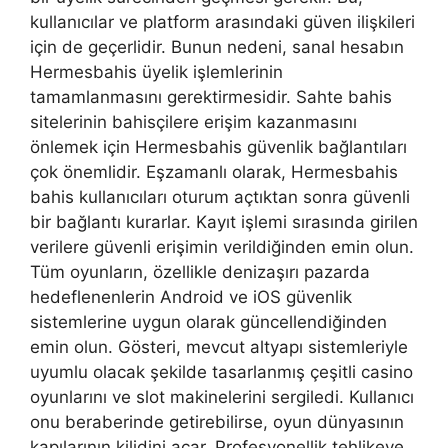
kullanıcılar ve platform arasındaki güven ilişkileri
için de geçerlidir. Bunun nedeni, sanal hesabın
Hermesbahis üyelik işlemlerinin
tamamlanmasını gerektirmesidir. Sahte bahis
sitelerinin bahisçilere erişim kazanmasını
önlemek için Hermesbahis güvenlik bağlantıları
çok önemlidir. Eşzamanlı olarak, Hermesbahis
bahis kullanıcıları oturum açtıktan sonra güvenli
bir bağlantı kurarlar. Kayıt işlemi sırasında girilen
verilere güvenli erişimin verildiğinden emin olun.
Tüm oyunların, özellikle denizaşırı pazarda
hedeflenenlerin Android ve iOS güvenlik
sistemlerine uygun olarak güncellendiğinden
emin olun. Gösteri, mevcut altyapı sistemleriyle
uyumlu olacak şekilde tasarlanmış çeşitli casino
oyunlarını ve slot makinelerini sergiledi. Kullanıcı
onu beraberinde getirebilirse, oyun dünyasının
kapılarının kilidini açar. Profesyonellik tehlikeye