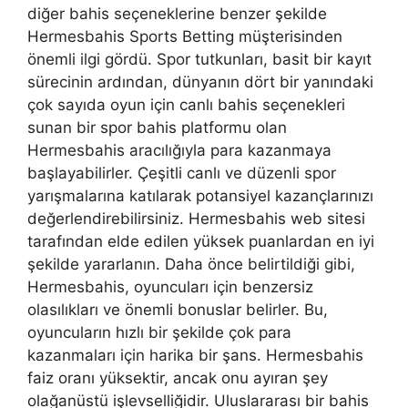
diğer bahis seçeneklerine benzer şekilde
Hermesbahis Sports Betting müşterisinden
önemli ilgi gördü. Spor tutkunları, basit bir kayıt
sürecinin ardından, dünyanın dört bir yanındaki
çok sayıda oyun için canlı bahis seçenekleri
sunan bir spor bahis platformu olan
Hermesbahis aracılığıyla para kazanmaya
başlayabilirler. Çeşitli canlı ve düzenli spor
yarışmalarına katılarak potansiyel kazançlarınızı
değerlendirebilirsiniz. Hermesbahis web sitesi
tarafından elde edilen yüksek puanlardan en iyi
şekilde yararlanın. Daha önce belirtildiği gibi,
Hermesbahis, oyuncuları için benzersiz
olasılıkları ve önemli bonuslar belirler. Bu,
oyuncuların hızlı bir şekilde çok para
kazanmaları için harika bir şans. Hermesbahis
faiz oranı yüksektir, ancak onu ayıran şey
olağanüstü işlevselliğidir. Uluslararası bir bahis