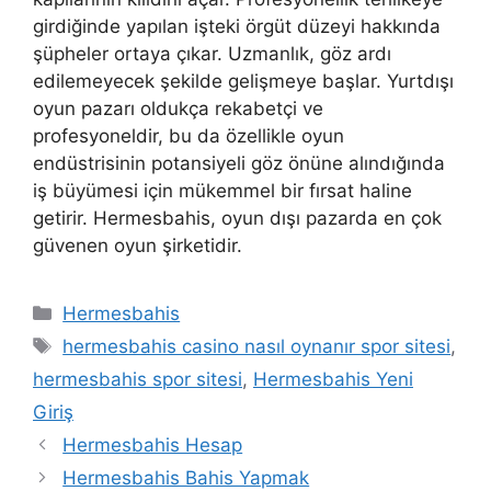
girdiğinde yapılan işteki örgüt düzeyi hakkında
şüpheler ortaya çıkar. Uzmanlık, göz ardı
edilemeyecek şekilde gelişmeye başlar. Yurtdışı
oyun pazarı oldukça rekabetçi ve
profesyoneldir, bu da özellikle oyun
endüstrisinin potansiyeli göz önüne alındığında
iş büyümesi için mükemmel bir fırsat haline
getirir. Hermesbahis, oyun dışı pazarda en çok
güvenen oyun şirketidir.
Kategoriler
Hermesbahis
Etiketler
hermesbahis casino nasıl oynanır spor sitesi
,
hermesbahis spor sitesi
,
Hermesbahis Yeni
Giriş
Hermesbahis Hesap
Hermesbahis Bahis Yapmak