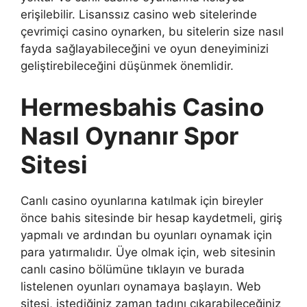
erişilebilir. Lisanssız casino web sitelerinde
çevrimiçi casino oynarken, bu sitelerin size nasıl
fayda sağlayabileceğini ve oyun deneyiminizi
geliştirebileceğini düşünmek önemlidir.
Hermesbahis Casino
Nasıl Oynanır Spor
Sitesi
Canlı casino oyunlarına katılmak için bireyler
önce bahis sitesinde bir hesap kaydetmeli, giriş
yapmalı ve ardından bu oyunları oynamak için
para yatırmalıdır. Üye olmak için, web sitesinin
canlı casino bölümüne tıklayın ve burada
listelenen oyunları oynamaya başlayın. Web
sitesi, istediğiniz zaman tadını çıkarabileceğiniz