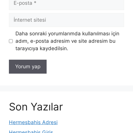
posta
İnternet
sitesi
Daha sonraki yorumlarımda kullanılması için
adım, e-posta adresim ve site adresim bu
tarayıcıya kaydedilsin.
Son Yazılar
Hermesbahis Adresi
Hermesbahis Giriş