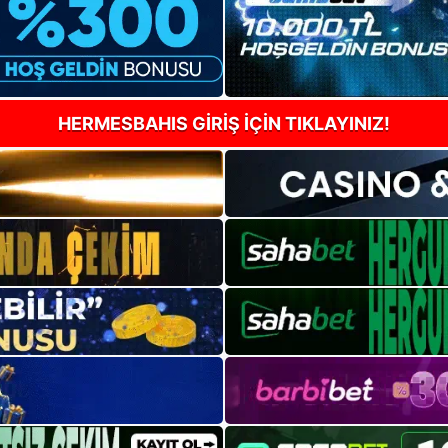
HERMESBAHIS GİRİŞ İÇİN TIKLAYINIZ!