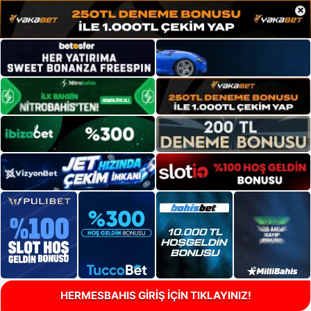
×
HERMESBAHIS GİRİŞ İÇİN TIKLAYINIZ!