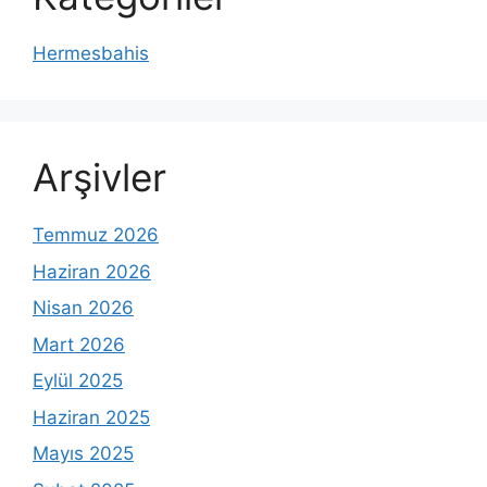
Hermesbahis
Arşivler
Temmuz 2026
Haziran 2026
Nisan 2026
Mart 2026
Eylül 2025
Haziran 2025
Mayıs 2025