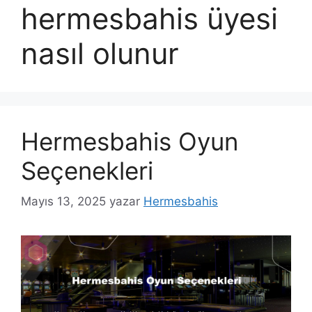
hermesbahis üyesi
nasıl olunur
Hermesbahis Oyun
Seçenekleri
Mayıs 13, 2025
yazar
Hermesbahis