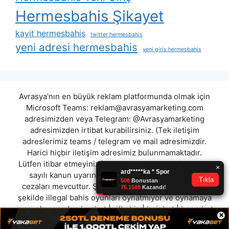
Hermesbahis Şikayet
kayit hermesbahis
twitter hermesbahis
yeni adresi hermesbahis
yeni giris hermesbahis
Avrasya'nın en büyük reklam platformunda olmak için
Microsoft Teams:
reklam@avrasyamarketing.com
adresimizden veya Telegram: @Avrasyamarketing
adresimizden irtibat kurabilirsiniz. (Tek iletişim
adreslerimiz teams / telegram ve mail adresimizdir.
Harici hiçbir iletişim adresimiz bulunmamaktadır.
Lütfen itibar etmeyiniz.) Türkiye yasalarına göre 7258
sayılı kanun uyarınca yasa dışı bahis oynamanın
cezaları mevcuttur. Şu an bulunduğunuz site hiç bir
şekilde illegal bahis oyunları oynatmıyor ve oynamaya
aracı olmuyordur.
lorabet
|
rifbahis
|
beinbet
|
boombet
×
|
tuabet
|
stilbet
|
betsat
|
tipboo