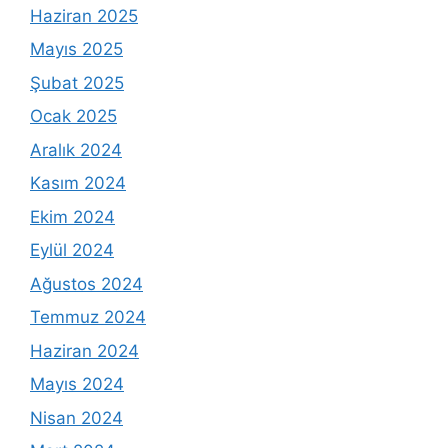
Haziran 2025
Mayıs 2025
Şubat 2025
Ocak 2025
Aralık 2024
Kasım 2024
Ekim 2024
Eylül 2024
Ağustos 2024
Temmuz 2024
Haziran 2024
Mayıs 2024
Nisan 2024