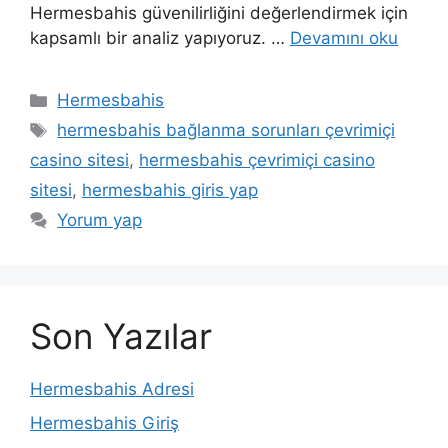
Hermesbahis güvenilirliğini değerlendirmek için
kapsamlı bir analiz yapıyoruz. …
Devamını oku
Kategoriler
Hermesbahis
Etiketler
hermesbahis bağlanma sorunları çevrimiçi
casino sitesi
,
hermesbahis çevrimiçi casino
sitesi
,
hermesbahis giris yap
Yorum yap
Son Yazılar
Hermesbahis Adresi
Hermesbahis Giriş