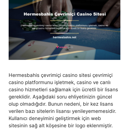
Hermesbahis çevrimiçi casino sitesi çevrimiçi
casino platformunu işletmek, casino ve canlı
casino hizmetleri sağlamak için ücretli bir lisans
gereklidir. Aşağıdaki soru ehliyetinizin güncel
olup olmadığıdır. Bunun nedeni, bir kez lisans
verilen bazı sitelerin lisansı yenileyememesidir.
Kullanıcı deneyimini geliştirmek için web
sitesinin sağ alt köşesine bir logo eklenmiştir.