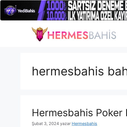
İçeriğe
atla
hermesbahis bahi
Hermesbahis Poker
Şubat 3, 2024
yazar
Hermesbahis