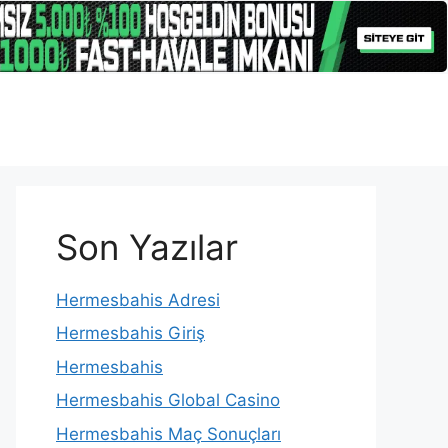
Son Yazılar
Hermesbahis Adresi
Hermesbahis Giriş
Hermesbahis
Hermesbahis Global Casino
Hermesbahis Maç Sonuçları