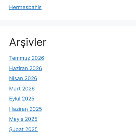
Hermesbahis
Arşivler
Temmuz 2026
Haziran 2026
Nisan 2026
Mart 2026
Eylül 2025
Haziran 2025
Mayıs 2025
Şubat 2025