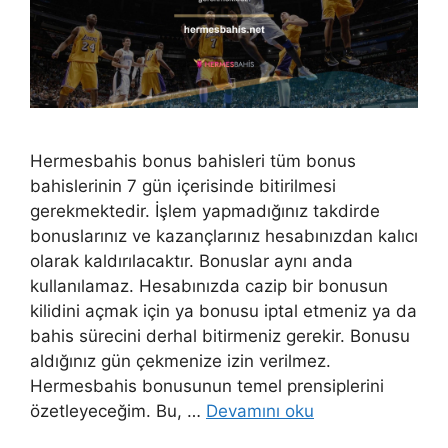
Hermesbahis bonus bahisleri tüm bonus
bahislerinin 7 gün içerisinde bitirilmesi
gerekmektedir. İşlem yapmadığınız takdirde
bonuslarınız ve kazançlarınız hesabınızdan kalıcı
olarak kaldırılacaktır. Bonuslar aynı anda
kullanılamaz. Hesabınızda cazip bir bonusun
kilidini açmak için ya bonusu iptal etmeniz ya da
bahis sürecini derhal bitirmeniz gerekir. Bonusu
aldığınız gün çekmenize izin verilmez.
Hermesbahis bonusunun temel prensiplerini
özetleyeceğim. Bu, …
Devamını oku