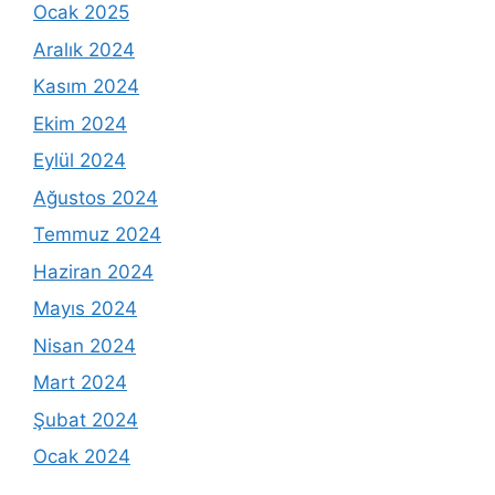
Ocak 2025
Aralık 2024
Kasım 2024
Ekim 2024
Eylül 2024
Ağustos 2024
Temmuz 2024
Haziran 2024
Mayıs 2024
Nisan 2024
Mart 2024
Şubat 2024
Ocak 2024