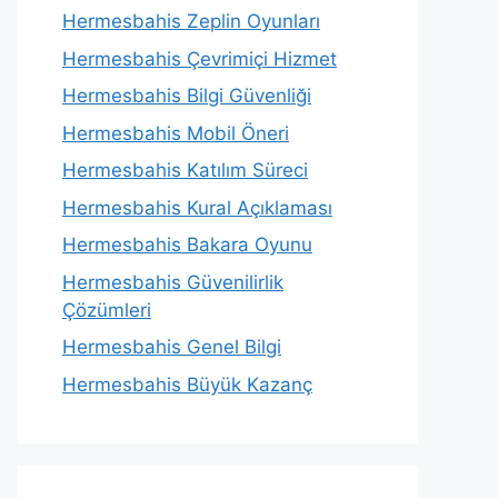
Hermesbahis Zeplin Oyunları
Hermesbahis Çevrimiçi Hizmet
Hermesbahis Bilgi Güvenliği
Hermesbahis Mobil Öneri
Hermesbahis Katılım Süreci
Hermesbahis Kural Açıklaması
Hermesbahis Bakara Oyunu
Hermesbahis Güvenilirlik
Çözümleri
Hermesbahis Genel Bilgi
Hermesbahis Büyük Kazanç