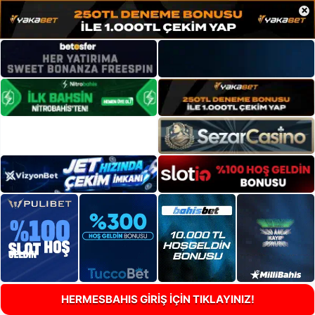
×
HERMESBAHIS GİRİŞ İÇİN TIKLAYINIZ!