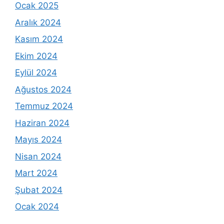
Ocak 2025
Aralık 2024
Kasım 2024
Ekim 2024
Eylül 2024
Ağustos 2024
Temmuz 2024
Haziran 2024
Mayıs 2024
Nisan 2024
Mart 2024
Şubat 2024
Ocak 2024