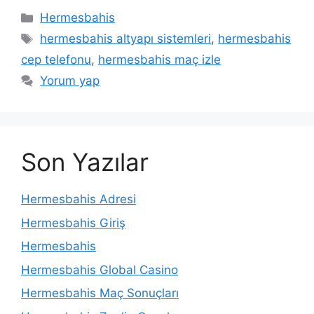
Kategoriler
Hermesbahis
Etiketler
hermesbahis altyapı sistemleri
,
hermesbahis
cep telefonu
,
hermesbahis maç izle
Yorum yap
Son Yazılar
Hermesbahis Adresi
Hermesbahis Giriş
Hermesbahis
Hermesbahis Global Casino
Hermesbahis Maç Sonuçları