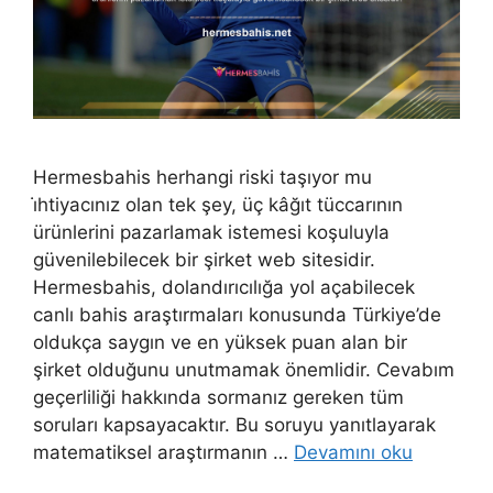
Hermesbahis herhangi riski taşıyor mu
i̇htiyacınız olan tek şey, üç kâğıt tüccarının
ürünlerini pazarlamak istemesi koşuluyla
güvenilebilecek bir şirket web sitesidir.
Hermesbahis, dolandırıcılığa yol açabilecek
canlı bahis araştırmaları konusunda Türkiye’de
oldukça saygın ve en yüksek puan alan bir
şirket olduğunu unutmamak önemlidir. Cevabım
geçerliliği hakkında sormanız gereken tüm
soruları kapsayacaktır. Bu soruyu yanıtlayarak
matematiksel araştırmanın …
Devamını oku