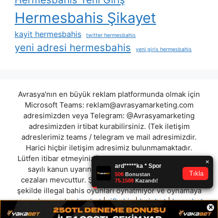
Hermesbahis Şikayet
kayit hermesbahis
twitter hermesbahis
yeni adresi hermesbahis
yeni giris hermesbahis
Avrasya'nın en büyük reklam platformunda olmak için
Microsoft Teams:
reklam@avrasyamarketing.com
adresimizden veya Telegram: @Avrasyamarketing
adresimizden irtibat kurabilirsiniz. (Tek iletişim
adreslerimiz teams / telegram ve mail adresimizdir.
Harici hiçbir iletişim adresimiz bulunmamaktadır.
Lütfen itibar etmeyiniz.) Türkiye yasalarına göre 7258
sayılı kanun uyarınca yasa dışı bahis oynamanın
cezaları mevcuttur. Şu an bulunduğunuz site hiç bir
şekilde illegal bahis oyunları oynatmıyor ve oynamaya
aracı olmuyordur.
lorabet
|
rifbahis
|
beinbet
|
boombet
×
|
tuabet
|
stilbet
|
betsat
|
tipboo