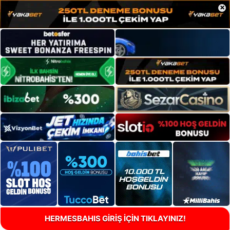
×
HERMESBAHIS GİRİŞ İÇİN TIKLAYINIZ!