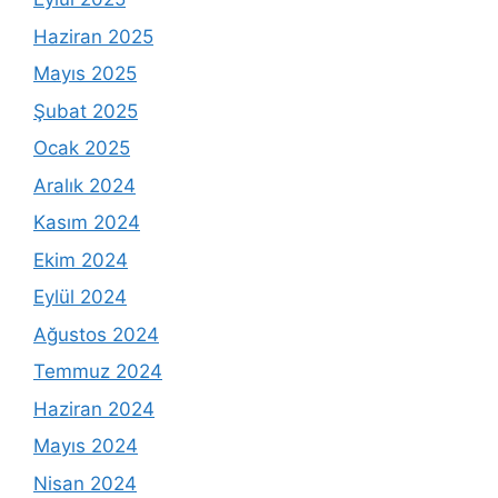
Haziran 2025
Mayıs 2025
Şubat 2025
Ocak 2025
Aralık 2024
Kasım 2024
Ekim 2024
Eylül 2024
Ağustos 2024
Temmuz 2024
Haziran 2024
Mayıs 2024
Nisan 2024