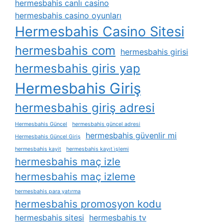
hermesbahis canlı casino
hermesbahis casino oyunları
Hermesbahis Casino Sitesi
hermesbahis com
hermesbahis girisi
hermesbahis giris yap
Hermesbahis Giriş
hermesbahis giriş adresi
Hermesbahis Güncel
hermesbahis güncel adresi
hermesbahis güvenlir mi
Hermesbahis Güncel Giriş
hermesbahis kayit
hermesbahis kayıt i̇şlemi
hermesbahis maç izle
hermesbahis maç izleme
hermesbahis para yatırma
hermesbahis promosyon kodu
hermesbahis sitesi
hermesbahis tv