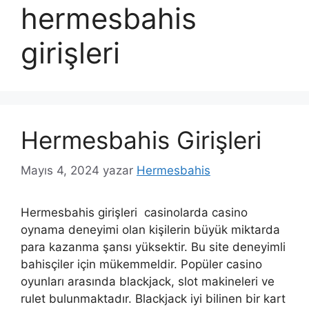
hermesbahis
girişleri
Hermesbahis Girişleri
Mayıs 4, 2024
yazar
Hermesbahis
Hermesbahis girişleri casinolarda casino
oynama deneyimi olan kişilerin büyük miktarda
para kazanma şansı yüksektir. Bu site deneyimli
bahisçiler için mükemmeldir. Popüler casino
oyunları arasında blackjack, slot makineleri ve
rulet bulunmaktadır. Blackjack iyi bilinen bir kart