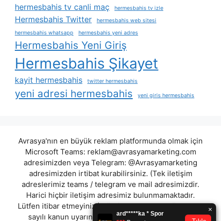
hermesbahis tv canli maç
hermesbahis tv izle
Hermesbahis Twitter
hermesbahis web sitesi
hermesbahis whatsapp
hermesbahis yeni adres
Hermesbahis Yeni Giriş
Hermesbahis Şikayet
kayit hermesbahis
twitter hermesbahis
yeni adresi hermesbahis
yeni giris hermesbahis
Avrasya'nın en büyük reklam platformunda olmak için
Microsoft Teams:
reklam@avrasyamarketing.com
adresimizden veya Telegram: @Avrasyamarketing
adresimizden irtibat kurabilirsiniz. (Tek iletişim
adreslerimiz teams / telegram ve mail adresimizdir.
Harici hiçbir iletişim adresimiz bulunmamaktadır.
Lütfen itibar etmeyiniz.) Türkiye yasalarına göre 7258
sayılı kanun uyarınca yasa dışı bahis oynamanın