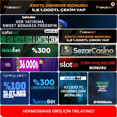
×
HERMESBAHIS GİRİŞ İÇİN TIKLAYINIZ!