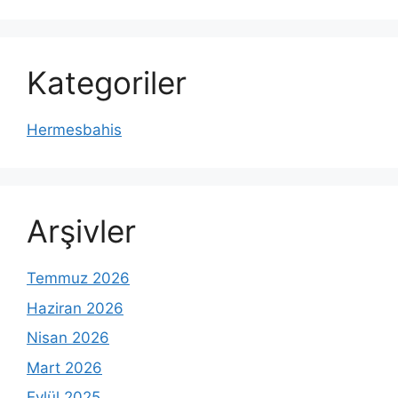
Kategoriler
Hermesbahis
Arşivler
Temmuz 2026
Haziran 2026
Nisan 2026
Mart 2026
Eylül 2025