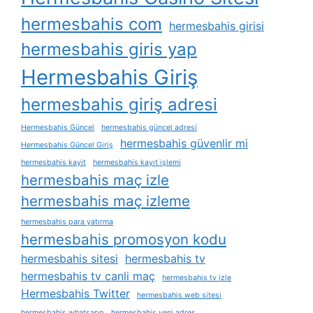
hermesbahis com
hermesbahis girisi
hermesbahis giris yap
Hermesbahis Giriş
hermesbahis giriş adresi
Hermesbahis Güncel
hermesbahis güncel adresi
hermesbahis güvenlir mi
Hermesbahis Güncel Giriş
hermesbahis kayit
hermesbahis kayıt i̇şlemi
hermesbahis maç izle
hermesbahis maç izleme
hermesbahis para yatırma
hermesbahis promosyon kodu
hermesbahis sitesi
hermesbahis tv
hermesbahis tv canli maç
hermesbahis tv izle
Hermesbahis Twitter
hermesbahis web sitesi
hermesbahis whatsapp
hermesbahis yeni adres