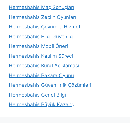
Hermesbahis Maç Sonuçları
Hermesbahis Zeplin Oyunları
Hermesbahis Çevrimiçi Hizmet
Hermesbahis Bilgi Güvenliği
Hermesbahis Mobil Öneri
Hermesbahis Katılım Süreci
Hermesbahis Kural Açıklaması
Hermesbahis Bakara Oyunu
Hermesbahis Güvenilirlik Çözümleri
Hermesbahis Genel Bilgi
Hermesbahis Büyük Kazanç