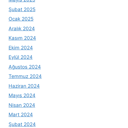
Şubat 2025
Ocak 2025
Aralık 2024
Kasım 2024
Ekim 2024
Eylül 2024
Ağustos 2024
Temmuz 2024
Haziran 2024
Mayıs 2024
Nisan 2024
Mart 2024
Şubat 2024