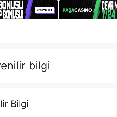
ilir bilgi
r Bilgi