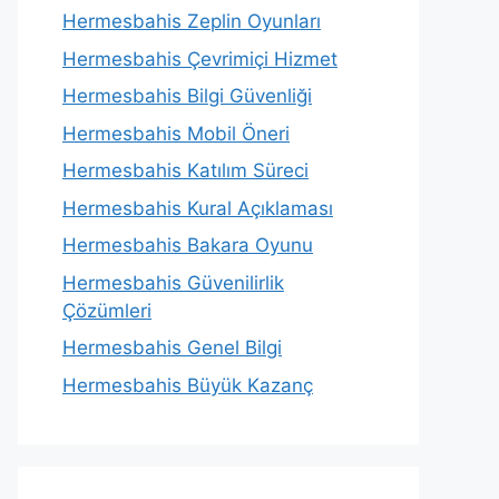
Hermesbahis Zeplin Oyunları
Hermesbahis Çevrimiçi Hizmet
Hermesbahis Bilgi Güvenliği
Hermesbahis Mobil Öneri
Hermesbahis Katılım Süreci
Hermesbahis Kural Açıklaması
Hermesbahis Bakara Oyunu
Hermesbahis Güvenilirlik
Çözümleri
Hermesbahis Genel Bilgi
Hermesbahis Büyük Kazanç