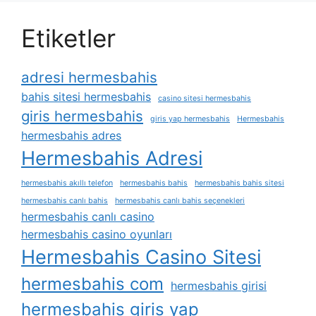
Etiketler
adresi hermesbahis
bahis sitesi hermesbahis
casino sitesi hermesbahis
giris hermesbahis
giris yap hermesbahis
Hermesbahis
hermesbahis adres
Hermesbahis Adresi
hermesbahis akıllı telefon
hermesbahis bahis
hermesbahis bahis sitesi
hermesbahis canlı bahis
hermesbahis canlı bahis seçenekleri
hermesbahis canlı casino
hermesbahis casino oyunları
Hermesbahis Casino Sitesi
hermesbahis com
hermesbahis girisi
hermesbahis giris yap