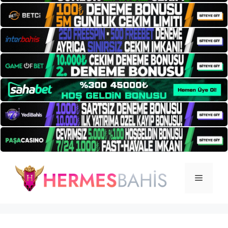
İçeriğe
atla
Menü