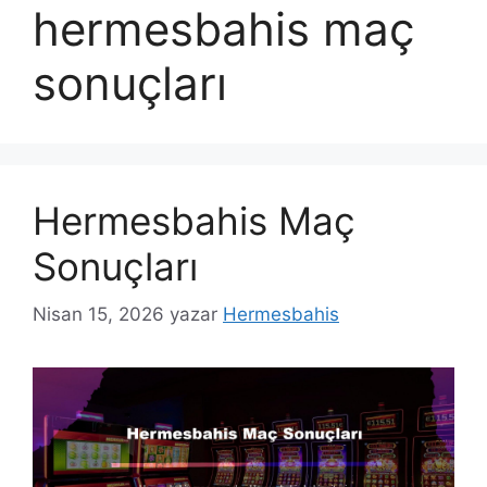
hermesbahis maç
sonuçları
Hermesbahis Maç
Sonuçları
Nisan 15, 2026
yazar
Hermesbahis