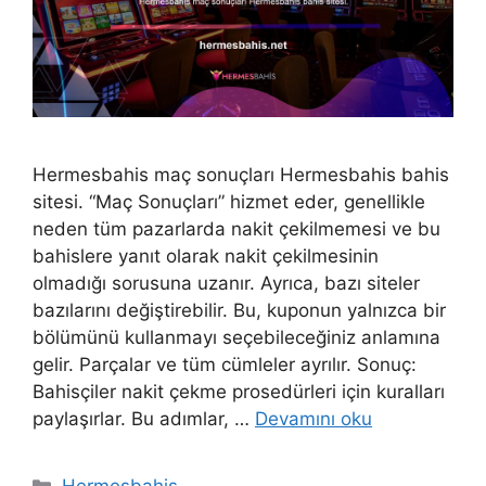
Hermesbahis maç sonuçları Hermesbahis bahis
sitesi. “Maç Sonuçları” hizmet eder, genellikle
neden tüm pazarlarda nakit çekilmemesi ve bu
bahislere yanıt olarak nakit çekilmesinin
olmadığı sorusuna uzanır. Ayrıca, bazı siteler
bazılarını değiştirebilir. Bu, kuponun yalnızca bir
bölümünü kullanmayı seçebileceğiniz anlamına
gelir. Parçalar ve tüm cümleler ayrılır. Sonuç:
Bahisçiler nakit çekme prosedürleri için kuralları
paylaşırlar. Bu adımlar, …
Devamını oku
Kategoriler