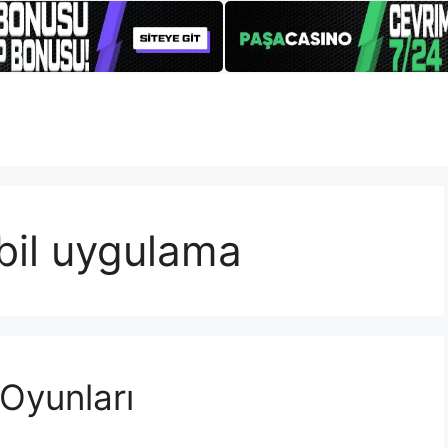
il uygulama
Oyunları