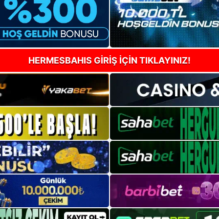
HERMESBAHIS GİRİŞ İÇİN TIKLAYINIZ!