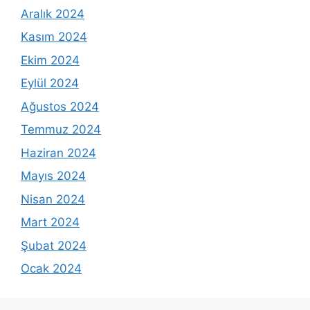
Aralık 2024
Kasım 2024
Ekim 2024
Eylül 2024
Ağustos 2024
Temmuz 2024
Haziran 2024
Mayıs 2024
Nisan 2024
Mart 2024
Şubat 2024
Ocak 2024