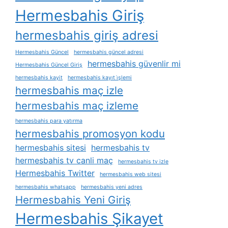
Hermesbahis Giriş
hermesbahis giriş adresi
Hermesbahis Güncel
hermesbahis güncel adresi
hermesbahis güvenlir mi
Hermesbahis Güncel Giriş
hermesbahis kayit
hermesbahis kayıt i̇şlemi
hermesbahis maç izle
hermesbahis maç izleme
hermesbahis para yatırma
hermesbahis promosyon kodu
hermesbahis sitesi
hermesbahis tv
hermesbahis tv canli maç
hermesbahis tv izle
Hermesbahis Twitter
hermesbahis web sitesi
hermesbahis whatsapp
hermesbahis yeni adres
Hermesbahis Yeni Giriş
Hermesbahis Şikayet