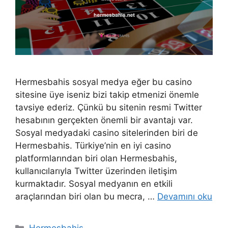
Hermesbahis sosyal medya eğer bu casino
sitesine üye iseniz bizi takip etmenizi önemle
tavsiye ederiz. Çünkü bu sitenin resmi Twitter
hesabının gerçekten önemli bir avantajı var.
Sosyal medyadaki casino sitelerinden biri de
Hermesbahis. Türkiye’nin en iyi casino
platformlarından biri olan Hermesbahis,
kullanıcılarıyla Twitter üzerinden iletişim
kurmaktadır. Sosyal medyanın en etkili
araçlarından biri olan bu mecra, …
Devamını oku
Kategoriler