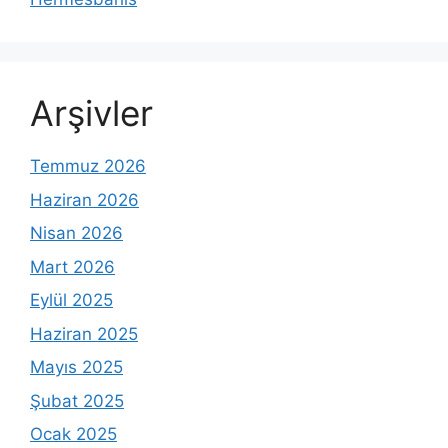
Arşivler
Temmuz 2026
Haziran 2026
Nisan 2026
Mart 2026
Eylül 2025
Haziran 2025
Mayıs 2025
Şubat 2025
Ocak 2025