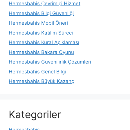
Hermesbahis Çevrimiçi Hizmet
Hermesbahis Bilgi Güvenliği
Hermesbahis Mobil Öneri
Hermesbahis Katılım Süreci
Hermesbahis Kural Açıklaması
Hermesbahis Bakara Oyunu
Hermesbahis Güvenilirlik Çözümleri
Hermesbahis Genel Bilgi
Hermesbahis Büyük Kazanç
Kategoriler
Hermesbahis