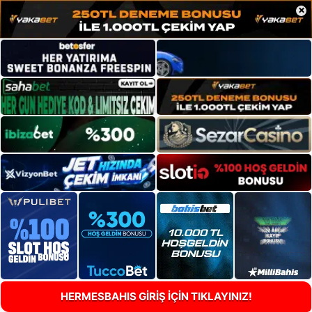
×
HERMESBAHIS GİRİŞ İÇİN TIKLAYINIZ!