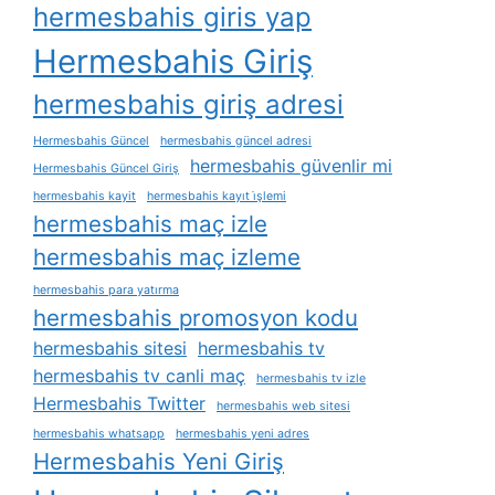
hermesbahis giris yap
Hermesbahis Giriş
hermesbahis giriş adresi
Hermesbahis Güncel
hermesbahis güncel adresi
hermesbahis güvenlir mi
Hermesbahis Güncel Giriş
hermesbahis kayit
hermesbahis kayıt i̇şlemi
hermesbahis maç izle
hermesbahis maç izleme
hermesbahis para yatırma
hermesbahis promosyon kodu
hermesbahis sitesi
hermesbahis tv
hermesbahis tv canli maç
hermesbahis tv izle
Hermesbahis Twitter
hermesbahis web sitesi
hermesbahis whatsapp
hermesbahis yeni adres
Hermesbahis Yeni Giriş