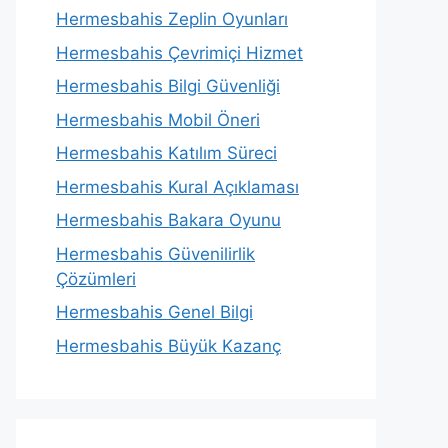
Hermesbahis Zeplin Oyunları
Hermesbahis Çevrimiçi Hizmet
Hermesbahis Bilgi Güvenliği
Hermesbahis Mobil Öneri
Hermesbahis Katılım Süreci
Hermesbahis Kural Açıklaması
Hermesbahis Bakara Oyunu
Hermesbahis Güvenilirlik
Çözümleri
Hermesbahis Genel Bilgi
Hermesbahis Büyük Kazanç