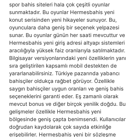
spor bahis siteleri hala çok çeşitli oyunlar
sunmaktadır. Bu oyunlar Hermesbahis yeni
konut serisinden yeni hikayeler sunuyor. Bu,
oyunculara daha geniş bir seçenek yelpazesi
sunar. Bu oyunlar günün her saati mevcuttur ve
Hermesbahis yeni giriş adresi altyapı sistemleri
aracılığıyla yüksek faiz oranlarıyla satılmaktadır.
Bilgisayar versiyonlarındaki yeni özelliklerin yanı
sıra geliştirilen kapsamlı mobil destekten de
yararlanabilirsiniz. Türkiye pazarında yabancı
bahisçiler oldukça rağbet görüyor. Özellikle
saygın bahisçiler uygun oranları ve geniş bahis
seçeneklerini garanti eder. Eş zamanlı olarak
mevcut bonus ve diğer birçok yenilik doğdu. Bu
gelişmeler özellikle Hermesbahis yeni
bölgesinde geniş çapta benimsendi. Kullanıcılar
doğrudan kaydolarak çok sayıda etkinliğe
erişebilirler. Hermesbahis yeni bir sözleşme