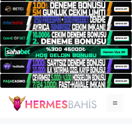
İçeriğe
atla
Menü