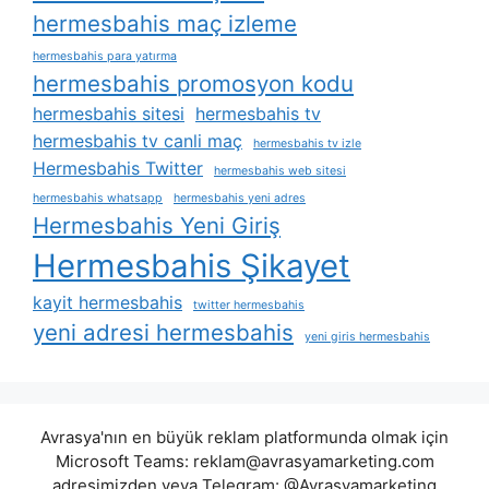
hermesbahis maç izleme
hermesbahis para yatırma
hermesbahis promosyon kodu
hermesbahis sitesi
hermesbahis tv
hermesbahis tv canli maç
hermesbahis tv izle
Hermesbahis Twitter
hermesbahis web sitesi
hermesbahis whatsapp
hermesbahis yeni adres
Hermesbahis Yeni Giriş
Hermesbahis Şikayet
kayit hermesbahis
twitter hermesbahis
yeni adresi hermesbahis
yeni giris hermesbahis
Avrasya'nın en büyük reklam platformunda olmak için
Microsoft Teams:
reklam@avrasyamarketing.com
adresimizden veya Telegram: @Avrasyamarketing