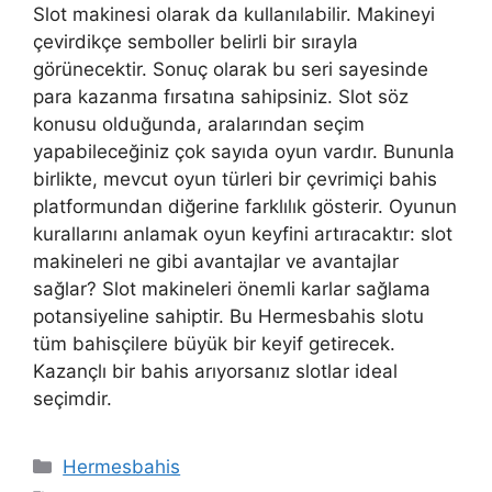
Slot makinesi olarak da kullanılabilir. Makineyi
çevirdikçe semboller belirli bir sırayla
görünecektir. Sonuç olarak bu seri sayesinde
para kazanma fırsatına sahipsiniz. Slot söz
konusu olduğunda, aralarından seçim
yapabileceğiniz çok sayıda oyun vardır. Bununla
birlikte, mevcut oyun türleri bir çevrimiçi bahis
platformundan diğerine farklılık gösterir. Oyunun
kurallarını anlamak oyun keyfini artıracaktır: slot
makineleri ne gibi avantajlar ve avantajlar
sağlar? Slot makineleri önemli karlar sağlama
potansiyeline sahiptir. Bu Hermesbahis slotu
tüm bahisçilere büyük bir keyif getirecek.
Kazançlı bir bahis arıyorsanız slotlar ideal
seçimdir.
Kategoriler
Hermesbahis