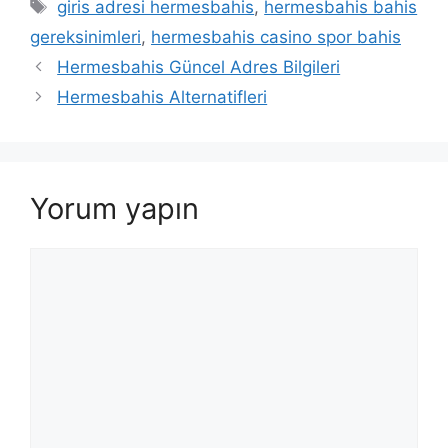
Etiketler
giris adresi hermesbahis
,
hermesbahis bahis
gereksinimleri
,
hermesbahis casino spor bahis
Hermesbahis Güncel Adres Bilgileri
Hermesbahis Alternatifleri
Yorum yapın
Yorum