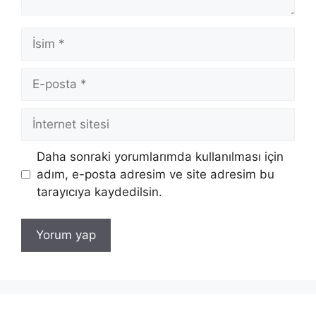
İsim
E-
posta
İnternet
sitesi
Daha sonraki yorumlarımda kullanılması için
adım, e-posta adresim ve site adresim bu
tarayıcıya kaydedilsin.