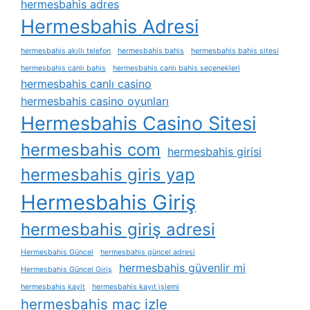
hermesbahis adres
Hermesbahis Adresi
hermesbahis akıllı telefon
hermesbahis bahis
hermesbahis bahis sitesi
hermesbahis canlı bahis
hermesbahis canlı bahis seçenekleri
hermesbahis canlı casino
hermesbahis casino oyunları
Hermesbahis Casino Sitesi
hermesbahis com
hermesbahis girisi
hermesbahis giris yap
Hermesbahis Giriş
hermesbahis giriş adresi
Hermesbahis Güncel
hermesbahis güncel adresi
hermesbahis güvenlir mi
Hermesbahis Güncel Giriş
hermesbahis kayit
hermesbahis kayıt i̇şlemi
hermesbahis maç izle