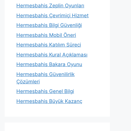
Hermesbahis Zeplin Oyunları
Hermesbahis Çevrimiçi Hizmet
Hermesbahis Bilgi Güvenliği
Hermesbahis Mobil Öneri
Hermesbahis Katılım Süreci
Hermesbahis Kural Açıklaması
Hermesbahis Bakara Oyunu
Hermesbahis Güvenilirlik
Çözümleri
Hermesbahis Genel Bilgi
Hermesbahis Büyük Kazanç