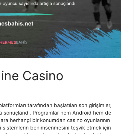
ine Casino
atformları tarafından başlatılan son girişimler,
şla sonuçlandı. Programlar hem Android hem de
ılara herhangi bir konumdan casino oyunlarının
kçi sistemlerin benimsenmesini teşvik etmek için