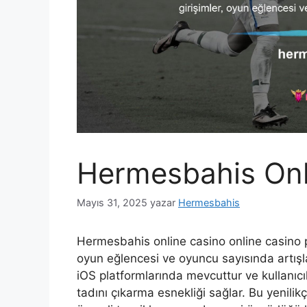
Hermesbahis Onl
Mayıs 31, 2025
yazar
Hermesbahis
Hermesbahis online casino online casino pl
oyun eğlencesi ve oyuncu sayısında artı
iOS platformlarında mevcuttur ve kullanıc
tadını çıkarma esnekliği sağlar. Bu yenili