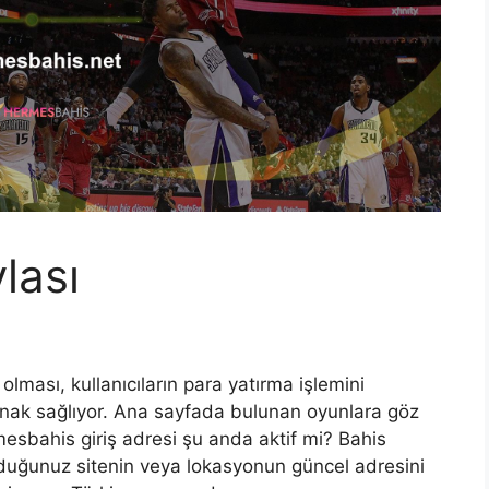
lası
lması, kullanıcıların para yatırma işlemini
lanak sağlıyor. Ana sayfada bulunan oyunlara göz
mesbahis giriş adresi şu anda aktif mi? Bahis
olduğunuz sitenin veya lokasyonun güncel adresini