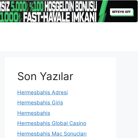
Son Yazılar
Hermesbahis Adresi
Hermesbahis Giriş
Hermesbahis
Hermesbahis Global Casino
Hermesbahis Maç Sonuçları