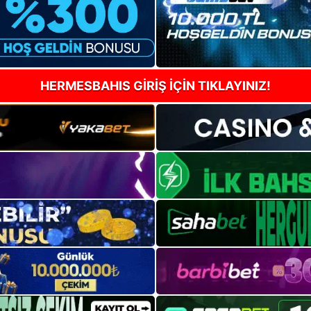
HERMESBAHIS GİRİŞ İÇİN TIKLAYINIZ!