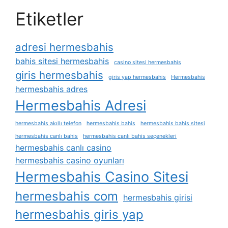
Etiketler
adresi hermesbahis
bahis sitesi hermesbahis
casino sitesi hermesbahis
giris hermesbahis
giris yap hermesbahis
Hermesbahis
hermesbahis adres
Hermesbahis Adresi
hermesbahis akıllı telefon
hermesbahis bahis
hermesbahis bahis sitesi
hermesbahis canlı bahis
hermesbahis canlı bahis seçenekleri
hermesbahis canlı casino
hermesbahis casino oyunları
Hermesbahis Casino Sitesi
hermesbahis com
hermesbahis girisi
hermesbahis giris yap