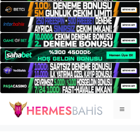
İçeriğe
atla
Menü