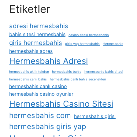
Etiketler
adresi hermesbahis
bahis sitesi hermesbahis
casino sitesi hermesbahis
giris hermesbahis
giris yap hermesbahis
Hermesbahis
hermesbahis adres
Hermesbahis Adresi
hermesbahis akıllı telefon
hermesbahis bahis
hermesbahis bahis sitesi
hermesbahis canlı bahis
hermesbahis canlı bahis seçenekleri
hermesbahis canlı casino
hermesbahis casino oyunları
Hermesbahis Casino Sitesi
hermesbahis com
hermesbahis girisi
hermesbahis giris yap