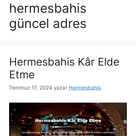
hermesbahis
güncel adres
Hermesbahis Kâr Elde
Etme
Temmuz 17, 2024
yazar
Hermesbahis