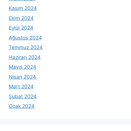
Kasım 2024
Ekim 2024
Eylül 2024
Ağustos 2024
Temmuz 2024
Haziran 2024
Mayıs 2024
Nisan 2024
Mart 2024
Şubat 2024
Ocak 2024