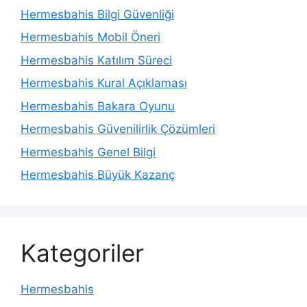
Hermesbahis Bilgi Güvenliği
Hermesbahis Mobil Öneri
Hermesbahis Katılım Süreci
Hermesbahis Kural Açıklaması
Hermesbahis Bakara Oyunu
Hermesbahis Güvenilirlik Çözümleri
Hermesbahis Genel Bilgi
Hermesbahis Büyük Kazanç
Kategoriler
Hermesbahis