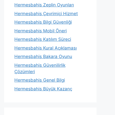
Hermesbahis Zeplin Oyunları
Hermesbahis Çevrimiçi Hizmet
Hermesbahis Bilgi Güvenliği
Hermesbahis Mobil Öneri
Hermesbahis Katılım Süreci
Hermesbahis Kural Açıklaması
Hermesbahis Bakara Oyunu
Hermesbahis Güvenilirlik
Çözümleri
Hermesbahis Genel Bilgi
Hermesbahis Büyük Kazanç