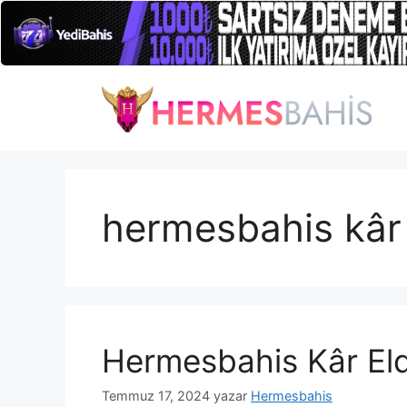
İçeriğe
atla
hermesbahis kâr
Hermesbahis Kâr El
Temmuz 17, 2024
yazar
Hermesbahis