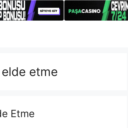
 elde etme
de Etme