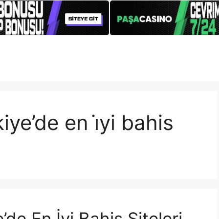
ye’de en i̇yi bahis
de En İyi Bahis Siteleri