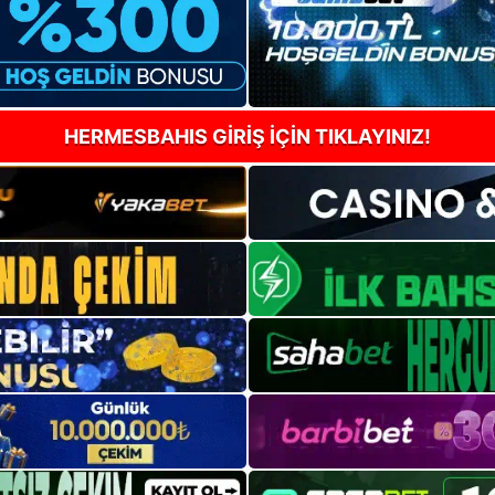
HERMESBAHIS GİRİŞ İÇİN TIKLAYINIZ!