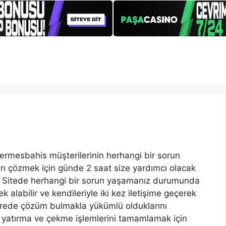
rmesbahis müşterilerinin herhangi bir sorun
ı çözmek için günde 2 saat size yardımcı olacak
tir. Sitede herhangi bir sorun yaşamanız durumunda
alabilir ve kendileriyle iki kez iletişime geçerek
sürede çözüm bulmakla yükümlü olduklarını
 yatırma ve çekme işlemlerini tamamlamak için