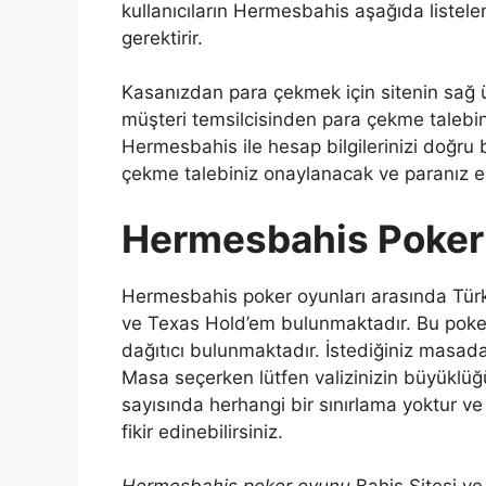
kullanıcıların Hermesbahis aşağıda listel
gerektirir.
Kasanızdan para çekmek için sitenin sağ
müşteri temsilcisinden para çekme talebin
Hermesbahis ile hesap bilgilerinizi doğru b
çekme talebiniz onaylanacak ve paranız en 
Hermesbahis Poke
Hermesbahis poker oyunları arasında Tür
ve Texas Hold’em bulunmaktadır. Bu poker
dağıtıcı bulunmaktadır. İstediğiniz masada
Masa seçerken lütfen valizinizin büyüklü
sayısında herhangi bir sınırlama yoktur 
fikir edinebilirsiniz.